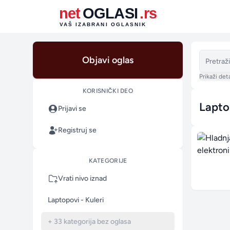
net
OGLASI
.rs
VAŠ IZABRANI OGLASNIK
Objavi oglas
Prikaži deta
KORISNIČKI DEO
Lapto
Prijavi se
Sortiraj 
Registruj se
KATEGORIJE
Vrati nivo iznad
Laptopovi - Kuleri
+ 33 kategorija bez oglasa