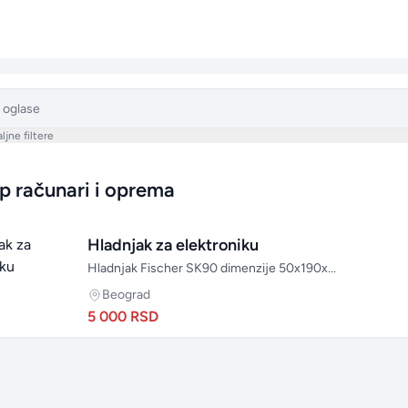
ljne filtere
p računari i oprema
po
Hladnjak za elektroniku
Hladnjak Fischer SK90 dimenzije 50x190x...
Beograd
5 000 RSD