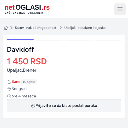
net
OGLASI
.rs
VAŠ IZABRANI OGLASNIK
1 / 4
Satovi, nakit i dragocenosti
Upaljači, tabakere i pljoske
Davidoff
1 450 RSD
Upaljac.Brener
Autor:
Bane
10 oglasa
Grad:
Beograd
Postavljeno:
pre 4 meseca
Prijavite se da biste poslali poruku