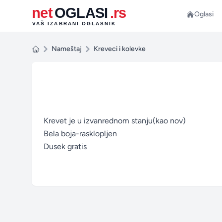
net
OGLASI
.rs
Oglasi
VAŠ IZABRANI OGLASNIK
Nameštaj
Kreveci i kolevke
Krevet je u izvanrednom stanju(kao nov)
Bela boja-rasklopljen
Dusek gratis