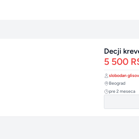
Decji kre
5 500 R
Autor:
slobodan gliso
Grad:
Beograd
Postavljeno:
pre 2 meseca