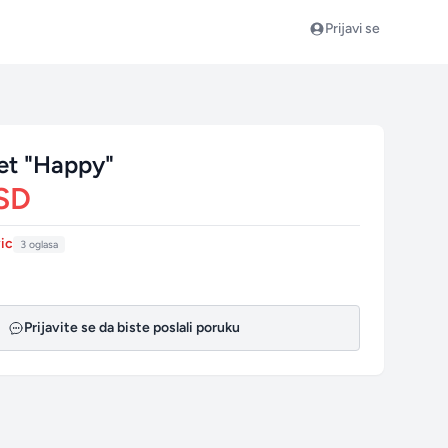
Prijavi se
vet "Happy"
SD
vic
3 oglasa
Prijavite se da biste poslali poruku