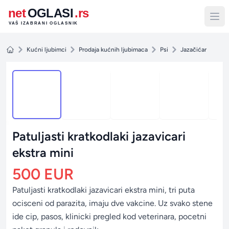
net
OGLASI
.rs
VAŠ IZABRANI OGLASNIK
1 / 10
Kućni ljubimci
Prodaja kućnih ljubimaca
Psi
Jazačićar
Patuljasti kratkodlaki jazavicari
ekstra mini
500 EUR
Patuljasti kratkodlaki jazavicari ekstra mini, tri puta
ocisceni od parazita, imaju dve vakcine. Uz svako stene
ide cip, pasos, klinicki pregled kod veterinara, pocetni