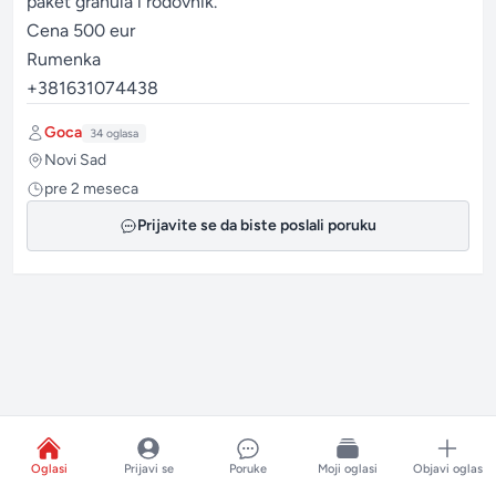
paket granula i rodovnik.
Cena 500 eur
Rumenka
+381631074438
Autor:
Goca
34 oglasa
Grad:
Novi Sad
Postavljeno:
pre 2 meseca
Prijavite se da biste poslali poruku
Oglasi
Prijavi se
Poruke
Moji oglasi
Objavi oglas