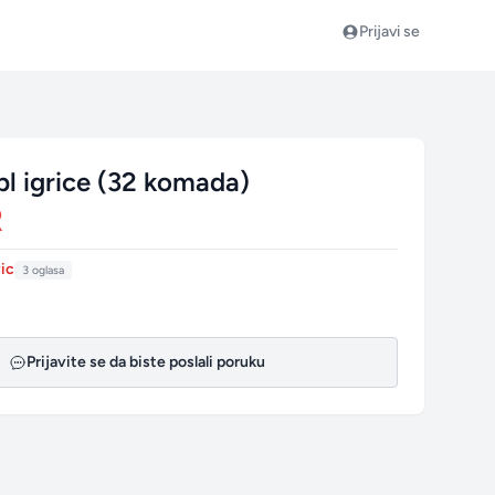
Prijavi se
bl igrice (32 komada)
R
vic
3 oglasa
Prijavite se da biste poslali poruku