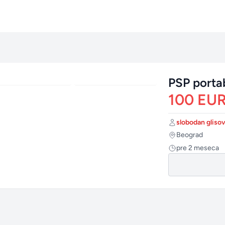
PSP porta
100 EU
Autor:
slobodan gliso
Grad:
Beograd
Postavljeno:
pre 2 meseca