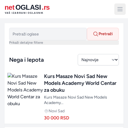
net
OGLASI
.rs
VAŠ IZABRANI OGLASNIK
Pretraži
Prikaži detaljne filtere
Nega i lepota
Sortiraj po
Kurs Masaze Novi Sad New
Models Academy World Centar
za obuku
Kurs Masaze Novi Sad New Models
Academy...
Novi Sad
30 000 RSD