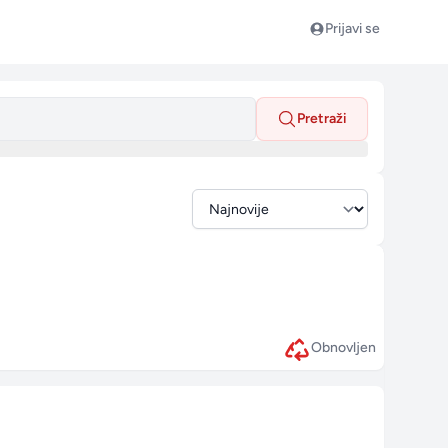
Prijavi se
Pretraži
Obnovljen