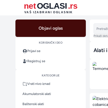
net
OGLASI
.rs
VAŠ IZABRANI OGLASNIK
Objavi oglas
Prikaži deta
KORISNIČKI DEO
Alati 
Prijavi se
Sortiraj 
Registruj se
KATEGORIJE
Vrati nivo iznad
Akumulatorski alati
Baštenski alati