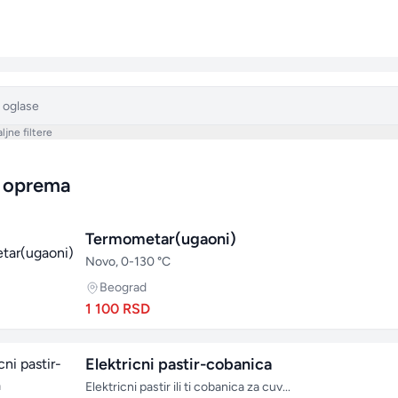
ljne filtere
i oprema
po
Termometar(ugaoni)
Novo, 0-130 °C
Beograd
1 100 RSD
Elektricni pastir-cobanica
Elektricni pastir ili ti cobanica za cuv...