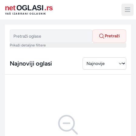
net
OGLASI
.rs
VAŠ IZABRANI OGLASNIK
Pretraži
Prikaži detaljne filtere
Najnoviji oglasi
Sortiraj po